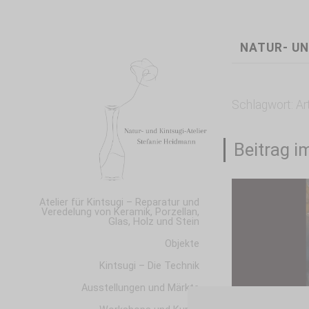
NATUR- UN
Schlagwort:
Ar
Beitrag 
Atelier für Kintsugi – Reparatur und
Veredelung von Keramik, Porzellan,
Glas, Holz und Stein
Objekte
Kintsugi – Die Technik
Ausstellungen und Märkte