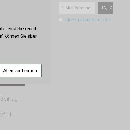
Hiermit akzeptiere ich die Date
te. Sind Sie damit
en" können Sie aber
Allen zustimmen
Beitrag
/full-