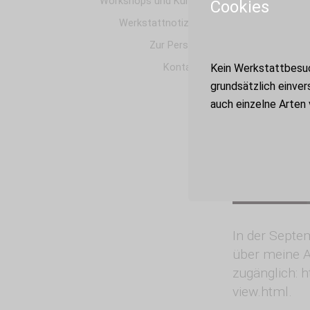
Workshops und Kurse
Cookies
Werkstattnotizen
Zur Person
Kontakt
Kein Werkstattbesuc
grundsätzlich einver
auch einzelne Arten
In der Septe
über meine Ar
zugänglich: 
view.html.