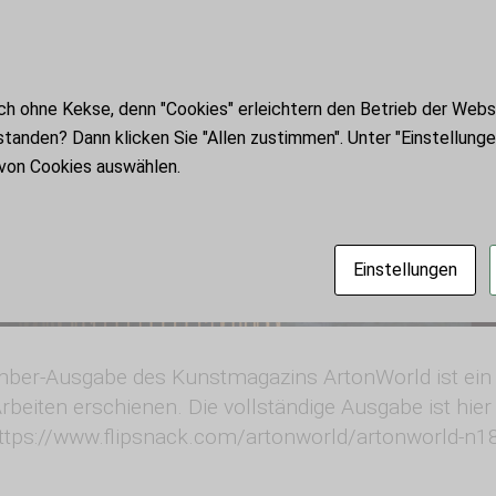
h ohne Kekse, denn "Cookies" erleichtern den Betrieb der Websi
standen? Dann klicken Sie "Allen zustimmen". Unter "Einstellung
 von Cookies auswählen.
Einstellungen
mber-Ausgabe des Kunstmagazins ArtonWorld ist ein 
beiten erschienen. Die vollständige Ausgabe ist hier
https://www.flipsnack.com/artonworld/artonworld-n18