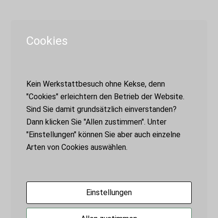
http://schtitsugi.de
Cookies
Posts by admin:
Kintsugi, Pflanzenfasern und -
Kein Werkstattbesuch ohne Kekse, denn
pigmente – Wie passt das alles
"Cookies" erleichtern den Betrieb der Website.
zusammen?
Sind Sie damit grundsätzlich einverstanden?
Die Gartenwerkstatt – Kreative
Dann klicken Sie "Allen zustimmen". Unter
Workshops, die Gemeinsinn und
"Einstellungen" können Sie aber auch einzelne
Naturverständnis fördern
Arten von Cookies auswählen.
Kintsugi-Workshop auf Firmenevents
Europäische Tage des
Einstellungen
Kunsthandwerks 2025
Zur Schau gestellte Narben? Warum