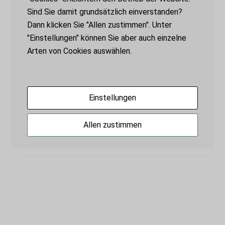
Gedanke von Jacques Herzog, Mitbegründer
Sind Sie damit grundsätzlich einverstanden?
des Schweizer Architekturbüros Herzog und
Dann klicken Sie "Allen zustimmen". Unter
de Meuron und Professor an der ETH
"Einstellungen" können Sie aber auch einzelne
Zürich. Gefunden in: G. Koppen und T.C.
Arten von Cookies auswählen.
Vollmer „Architektur als zweiter Körper“,
Berlin, 2022
Einstellungen
Tags:
Mensch-Ding-Beziehung
|
Zerbrechlichkeit
Allen zustimmen
Posted:
28. September 2023
by
admin
Leave a Comment