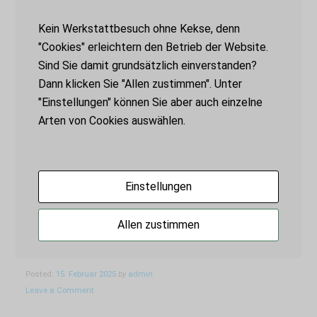
nämlich keine Farbe chemisch rein vor.
Kein Werkstattbesuch ohne Kekse, denn
Immer sind auch Anteile von anderen
"Cookies" erleichtern den Betrieb der Website.
Farben enthalten, manchmal sogar aus
Sind Sie damit grundsätzlich einverstanden?
dem Komplementärbereich. Deshalb wirken
Dann klicken Sie "Allen zustimmen". Unter
in der Natur sogar solche Farben
"Einstellungen" können Sie aber auch einzelne
harmonisch miteinander, die auf einem
Arten von Cookies auswählen.
Pullover vielleicht das Auge reizen würden.
Also wird
Einstellungen
„GARTENWERKSTATT
CONTINUE READING
ZU
Allen zustimmen
NATURFARBEN
IM
Tags:
Gartenwerkstatt
|
Naturfarben
|
Naturmaterialien
SOMMER“
Posted:
15. Februar 2025
by
admin
Leave a Comment