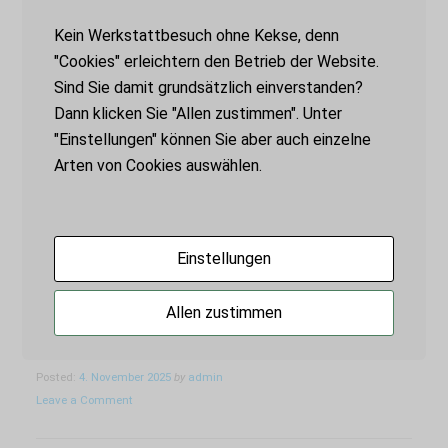
Die Workshops, die ich im Sommer 2025
entwickelt habe, werden flügge. Sie sind
Kein Werkstattbesuch ohne Kekse, denn
perfekt geeignet für Mitarbeiterevents, für
"Cookies" erleichtern den Betrieb der Website.
das Begleitprogramm von Tagungen oder
Sind Sie damit grundsätzlich einverstanden?
als eigenständige Fortbildungsveranstaltung
Dann klicken Sie "Allen zustimmen". Unter
für Multiplikator*innen. Vielleicht fallen
"Einstellungen" können Sie aber auch einzelne
Ihnen ja sogar noch ganz andere Anlässe
Arten von Cookies auswählen.
und Einsatzmöglichkeiten ein? Ich komme
gern. Kontaktieren Sie mich.
Einstellungen
Tags:
Brennnesselpapier
|
Gemeinsinn
|
Kreativworkshops
|
Mitarbeiterevents
|
Allen zustimmen
Naturverständnis
|
Naturworkshops;
|
Pflanzenfarben
|
Qigong
|
Tagungsprogramm
Posted:
4. November 2025
by
admin
Leave a Comment