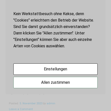
erzählen. Für mich war dieser Tisch ein
besonderes Projekt, denn es war mein
Kein Werkstattbesuch ohne Kekse, denn
erster Tisch, und ich hatte freie Hand. Wir
"Cookies" erleichtern den Betrieb der Website.
verbrachten den Sommer 2023
Sind Sie damit grundsätzlich einverstanden?
miteinander. Er hatte tiefe und teils recht
Dann klicken Sie "Allen zustimmen". Unter
breite Rillen im Holz, durch die die Krümel
"Einstellungen" können Sie aber auch einzelne
auf den Boden fallen
Arten von Cookies auswählen.
„EIN
CONTINUE READING
TISCH
Einstellungen
IST
EIN
Tags:
Alltagsgegenstände
|
Geschichtlichkeit
|
Allen zustimmen
TISCH,
Holzreparatur
|
Käsepappel
|
Kintsugi
|
IST
Möbelreparatur
|
Muster
|
Perlmutt
|
Schellack
|
EIN
Silber
|
Tisch
|
Urushi
TISCH…“
Posted:
5. November 2023
by
admin
Leave a Comment